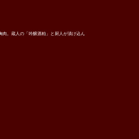
胸肉。蔵人の「吟醸酒粕」と厨人が漬け込ん